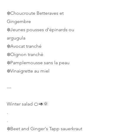
❄️Choucroute Betteraves et
Gingembre
❄️Jeunes pousses d’épinards ou
argugula
❄️Avocat tranché
❄️Oignon tranché
❄️Pamplemousse sans la peau
❄️Vinaigrette au miel
---
Winter salad 🍊🥑🌞
.
.
❄️Beet and Ginger's Tapp sauerkraut