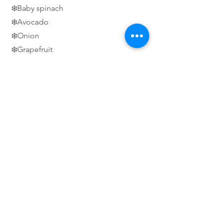
❄️Baby spinach
❄️Avocado
❄️Onion
❄️Grapefruit