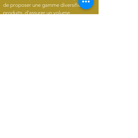
de proposer une gamme diversifiée de
produits, d'assurer un volume
conséquent et une régularité dans
l'approvisionnement, tout en
garantissant une qualité supérieure à
des prix abordables pour les
consommateurs.
Symbiosis nous fournit des betteraves
biologiques, un ingrédient clé dans la
préparation de notre savoureuse
choucroute betteraves et gingembre !