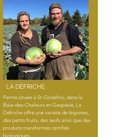
LA DÉFRICHE
Ferme située à St-Godefroi, dans la
Baie-des-Chaleurs en Gaspésie, La
Défriche offre une variété de légumes,
des petits fruits, des œufs ainsi que des
produits transformés certifiés
biologiques.