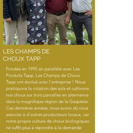
LES CHAMPS DE
CHOUX TAPP
Fondée en 1995 en parallèle avec Les
Produits Tapp, Les Champs de Choux
Tapp ont évolué avec l’entreprise ! Nous
pratiquons la rotation des sols et cultivons
nos choux sur trois parcelles en alternance
dans la magnifique région de la Gaspésie.
Ces dernières années, nous avons dû nous
associer à d'autres producteurs locaux, car
notre propre culture de choux biologiques
ne suffit plus à répondre à la demande