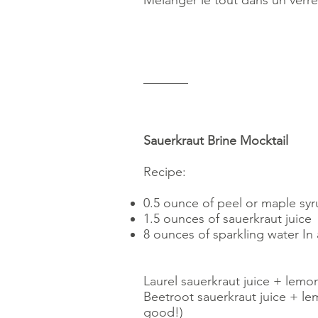
Mélanger le tout dans un verre 
_______
Sauerkraut Brine Mocktail
Recipe:
0.5 ounce of peel or maple sy
1.5 ounces of sauerkraut juice
8 ounces of sparkling water In
Laurel sauerkraut juice + lemo
Beetroot sauerkraut juice + lem
good!)